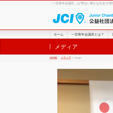
「一宮青年会議所」は“明るい豊かな社会”の
ホーム
一宮青年会議所とは？
メディア
HOME
»
メディア
»
image