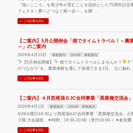
「強いこころ」を青少年が育むことを目的とした75周年記念事
フェスタ～夢へとつなぐ第一歩～」を開 …
この記事を読む
【ご案内】5月公開例会「畑でタイムトラベル！～農
～」のご案内
2026年4月13日
事業案内
2026年 事業案内
【5月例会開催】
畑でタイムトラベルしませんか？
のつながり”を、農業体験を通して体感できる1日。 土に触れ 
この記事を読む
【ご案内】４月西尾張６JC合同事業「異業種交流会」
2026年4月1日
事業案内
2026年 事業案内
4/28火曜日18:30より西尾張6JC合同事業「異業種交流会」
２階 大会議室 ⚫︎時間：18:30-20:00（受付18:00-）⚫︎参
この記事を読む