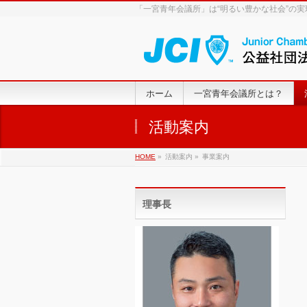
「一宮青年会議所」は“明るい豊かな社会”の
ホーム
一宮青年会議所とは？
活動案内
HOME
»
活動案内 »
事業案内
理事長