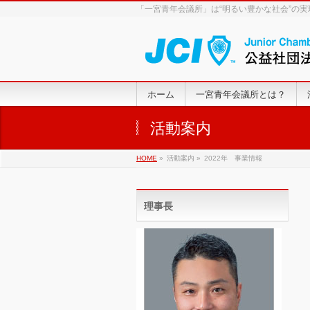
「一宮青年会議所」は“明るい豊かな社会”の
ホーム
一宮青年会議所とは？
活動案内
HOME
»
活動案内 »
2022年 事業情報
理事長