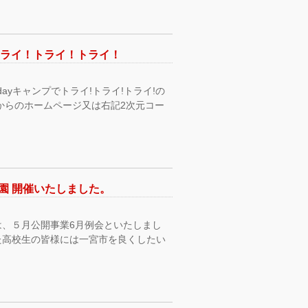
トライ！トライ！トライ！
ayキャンプでトライ!トライ!トライ!の
からのホームページ又は右記2次元コー
園 開催いたしました。
、５月公開事業6月例会といたしまし
た高校生の皆様には一宮市を良くしたい