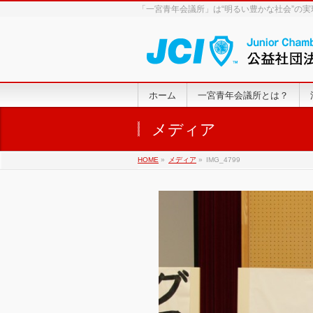
「一宮青年会議所」は“明るい豊かな社会”の
ホーム
一宮青年会議所とは？
メディア
HOME
»
メディア
»
IMG_4799