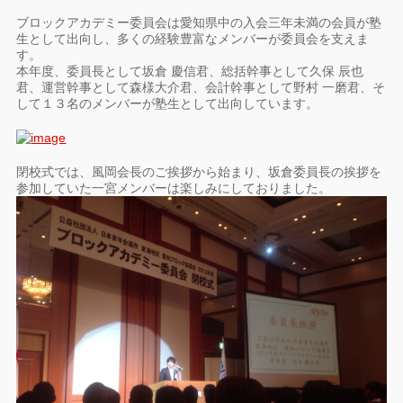
ブロックアカデミー委員会は愛知県中の入会三年未満の会員が塾
生として出向し、多くの経験豊富なメンバーが委員会を支えま
す。
本年度、委員長として坂倉 慶信君、総括幹事として久保 辰也
君、運営幹事として森様大介君、会計幹事として野村 一磨君、そ
して１３名のメンバーが塾生として出向しています。
閉校式では、風岡会長のご挨拶から始まり、坂倉委員長の挨拶を
参加していた一宮メンバーは楽しみにしておりました。