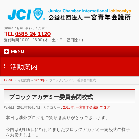
お気軽にお問い合わせください。
TEL
0586-24-1120
受付時間 10:00 - 16:00 (木・土・日・祝日除く)
MENU
活動案内
HOME
»
活動案内 »
2013年
»
ブロックアカデミー委員会閉校式
ブロックアカデミー委員会閉校式
投稿日 : 2013年9月17日 | カテゴリー :
2013年
,
一宮青年会議所ブログ
本日も渉外ブログをご覧頂きありがとうございます。
今回は9月16日に行われましたブロックアカデミー閉校式の様子
をお伝えします。