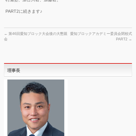
PART2に続きます♪
←
第46回愛知ブロック大会後の大懇親
愛知ブロックアカデミー委員会閉校式
会
PART2
→
理事長