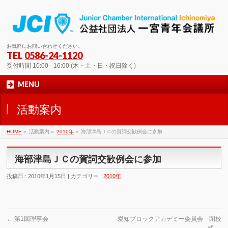
お気軽にお問い合わせください。
TEL
0586-24-1120
受付時間 10:00 - 16:00 (木・土・日・祝日除く)
MENU
活動案内
HOME
»
活動案内 »
2010年
»
海部津島ＪＣの賀詞交歓例会に参加
海部津島ＪＣの賀詞交歓例会に参加
投稿日 : 2010年1月15日 | カテゴリー :
2010年
←
第1回理事会
愛知ブロックアカデミー委員会 閉校
式
→