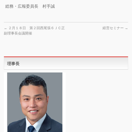
総務・広報委員長 村手誠
←
２月１８日 第２回西尾張６ＪＣ正
経営セミナー
→
副理事長会議開催
理事長