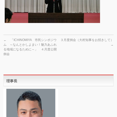
←
「ICHINOMIYA 市民シンポジウ
３月度例会（大村知事をお招きして）
ム ～なんとかしよまい！魅力あふれ
→
る地域になるために～」 ４月度公開
例会
理事長