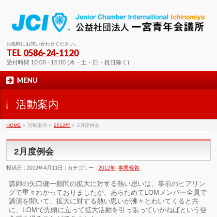
お気軽にお問い合わせください。
TEL
0586-24-1120
受付時間 10:00 - 16:00 (木・土・日・祝日除く)
MENU
活動案内
HOME
»
活動案内 »
2012年
»
2月度例会
2月度例会
投稿日 : 2012年4月11日 | カテゴリー :
2012年
,
事業報告
講師の矢口健一顧問の拡大に対する熱い思いは、事前のヒアリン
グで重々わかっておりましたが、あらためてLOMメンバー全員で
講演を聞いて、拡大に対する熱い思いが沸々とわいてくると共
に、LOMで先頭に立って拡大活動を引っ張っていかねばという使