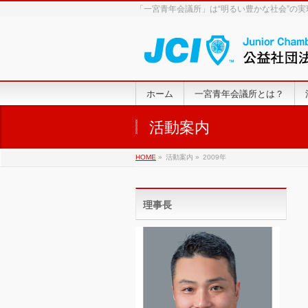
「一宮青年会議所」は“明るい豊かな社会”の
ホーム
一宮青年会議所とは？
活動案内
HOME
»
活動案内 »
2009年
理事長