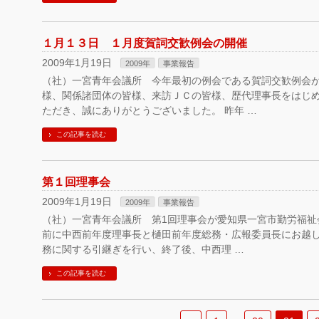
１月１３日 １月度賀詞交歓例会の開催
2009年1月19日
2009年
事業報告
（社）一宮青年会議所 今年最初の例会である賀詞交歓例会
様、関係諸団体の皆様、来訪ＪＣの皆様、歴代理事長をはじ
ただき、誠にありがとうございました。 昨年 …
この記事を読む
第１回理事会
2009年1月19日
2009年
事業報告
（社）一宮青年会議所 第1回理事会が愛知県一宮市勤労福祉
前に中西前年度理事長と樋田前年度総務・広報委員長にお越
務に関する引継ぎを行い、終了後、中西理 …
この記事を読む