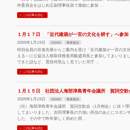
外委員会をはじめ正副理事役員で激励に参加 …
この記事を読む
１月１７日 「近代建築が一宮の文化を耕す」へ参加
2009年1月19日
2009年
事業報告
特別会員の谷進先輩からご案内を受け「近代建築が一宮の文化
える～に公益法人格取得推進局飯盛局長と参加してまいりま
できた話など、普段何気なく見ていた市庁 …
この記事を読む
１月１５日 社団法人海部津島青年会議所 賀詞交歓
2009年1月19日
2009年
事業報告
（社）海部津島青年会議所 賀詞交歓会（1月例会）に佐々理事
してまいりました。吉田理事長の力強い所信のあとにスポンサ
した、その中で昨年新しく初めた西 …
この記事を読む