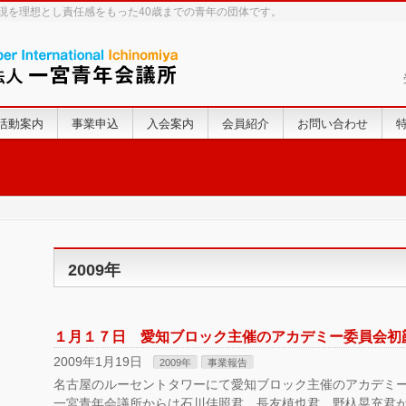
実現を理想とし責任感をもった40歳までの青年の団体です。
活動案内
事業申込
入会案内
会員紹介
お問い合わせ
2009年
１月１７日 愛知ブロック主催のアカデミー委員会初
2009年1月19日
2009年
事業報告
名古屋のルーセントタワーにて愛知ブロック主催のアカデミ
一宮青年会議所からは石川佳照君、長友槙也君、野杁晃充君