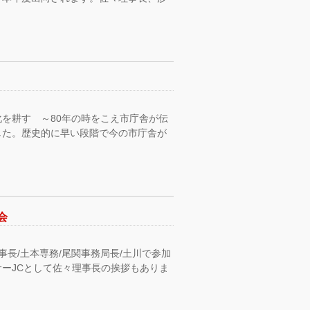
を耕す ～80年の時をこえ市庁舎が伝
した。歴史的に早い段階で今の市庁舎が
会
長/土本専務/尾関事務局長/土川で参加
ーJCとして佐々理事長の挨拶もありま