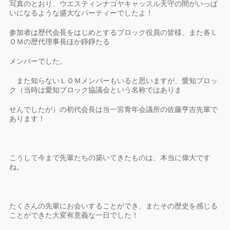
写真のとおり、ウエスティンナゴヤキャッスル天守の間がいっぱ
いになるような盛大なパーティーでしたよ！
参加者は歴代会長をはじめとするブロック役員の皆様、また各Ｌ
ＯＭの歴代理事長ほか錚錚たる
メンバーでした。
また知らないＬＯＭメンバーもいると思いますが、愛知ブロッ
ク（当時は愛知ブロック協議会という名称ではありま
せんでしたが）の初代会長は当一宮青年会議所の佐藤亨吉先輩で
あります！
こうして今まで先輩たちの築いてきたものは、本当に偉大です
ね。
たくさんの先輩にお会いすることができ、またその歴史を感じる
ことができた大変有意義な一日でした！