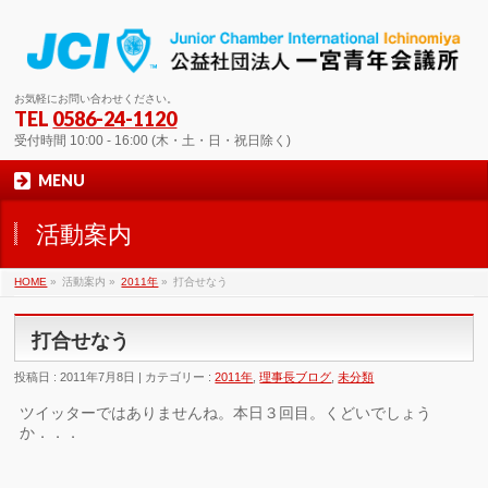
お気軽にお問い合わせください。
TEL
0586-24-1120
受付時間 10:00 - 16:00 (木・土・日・祝日除く)
MENU
活動案内
HOME
»
活動案内 »
2011年
»
打合せなう
打合せなう
投稿日 : 2011年7月8日 | カテゴリー :
2011年
,
理事長ブログ
,
未分類
ツイッターではありませんね。本日３回目。くどいでしょう
か．．．