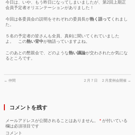
今日は、いや、もう昨日になってしまいましたが、第2回上期正
会員予定者オリエンテーションがありました！
今回は各委員会の説明をそれぞれの委員長が
熱く語って
くれまし
た。
５名の予定者の皆さんも全員、真剣に聞いてくれていました
よ。 この
熱い背中
が物語っていますよね。
このあとの懇親会で、どのような
熱い議論
が交わされたか気にな
るところです。
←
仲間
２月７日 ２月度例会開催
→
コメントを残す
メールアドレスが公開されることはありません。
*
が付いている
欄は必須項目です
コメント