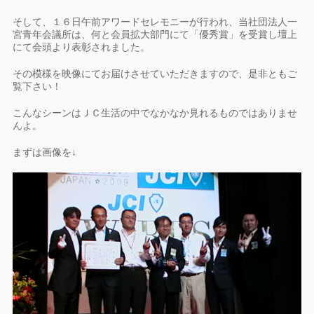
そして、１６日午前アワードセレモニーが行われ、当社団法人一
宮青年会議所は、何と会員拡大部門にて「優秀賞」を受賞し壇上
にて会頭より表彰されました。
その模様を映像にてお届けさせていただきますので、是非ともご
覧下さい！
こんなシーンはＪＣ生活の中でなかなか見れるものではありませ
んよ。
まずは画像を↓