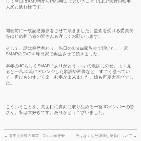
して今日はAM9時からPM5時までということで山口/大野両監事
大変お疲れ様です。
開会前に一枚記念撮影をさせて頂きました。監査を受ける委員長
をはじめ担当者の皆さんも宜しくお願いします。
そして、話は突然替わり、先日のX’mas家族会で頂いた、一宮
SMAPのDVDを昨日家で再生させて頂きました。
本年のJCらしくSMAP「ありがとう～♪」の歌詞にのせ、よく見
ると一宮JC流にアレンジした歌詞や画像など、すごく凝ってい
て、再びものすごく楽しむ事が出来ました。娘も再度大喜びでし
た。
こういうことを、真面目に真剣に取り組める一宮JCメンバーの皆
さん。私は大好きです。ありがとうございました。
←
本年度最後の事業 X’mas家族会
今はなくした繊細な感覚について
→