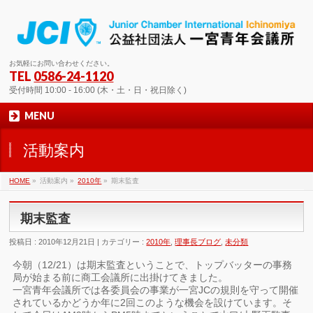
お気軽にお問い合わせください。
TEL
0586-24-1120
受付時間 10:00 - 16:00 (木・土・日・祝日除く)
MENU
活動案内
HOME
»
活動案内 »
2010年
»
期末監査
期末監査
投稿日 : 2010年12月21日 | カテゴリー :
2010年
,
理事長ブログ
,
未分類
今朝（12/21）は期末監査ということで、トップバッターの事務
局が始まる前に商工会議所に出掛けてきました。
一宮青年会議所では各委員会の事業が一宮JCの規則を守って開催
されているかどうか年に2回このような機会を設けています。そ