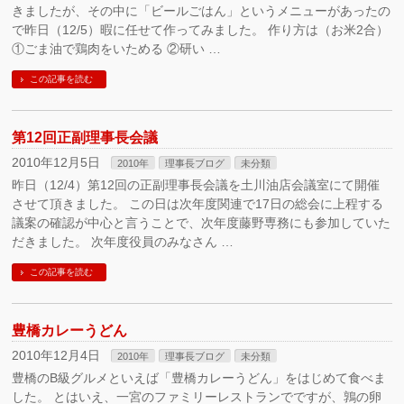
きましたが、その中に「ビールごはん」というメニューがあったの
で昨日（12/5）暇に任せて作ってみました。 作り方は（お米2合）
①ごま油で鶏肉をいためる ②研い …
この記事を読む
第12回正副理事長会議
2010年12月5日
2010年
理事長ブログ
未分類
昨日（12/4）第12回の正副理事長会議を土川油店会議室にて開催
させて頂きました。 この日は次年度関連で17日の総会に上程する
議案の確認が中心と言うことで、次年度藤野専務にも参加していた
だきました。 次年度役員のみなさん …
この記事を読む
豊橋カレーうどん
2010年12月4日
2010年
理事長ブログ
未分類
豊橋のB級グルメといえば「豊橋カレーうどん」をはじめて食べま
した。 とはいえ、一宮のファミリーレストランでですが、鶉の卵