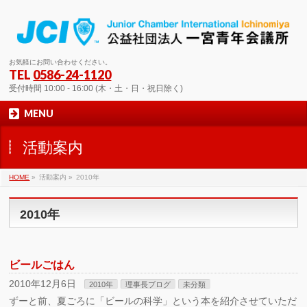
お気軽にお問い合わせください。
TEL
0586-24-1120
受付時間 10:00 - 16:00 (木・土・日・祝日除く)
MENU
活動案内
HOME
»
活動案内 »
2010年
2010年
ビールごはん
2010年12月6日
2010年
理事長ブログ
未分類
ずーと前、夏ごろに「ビールの科学」という本を紹介させていただ