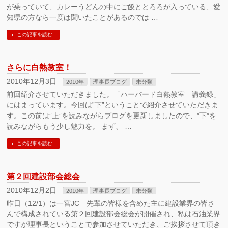
が乗っていて、カレーうどんの中にご飯ととろろが入っている、愛
知県の方なら一度は聞いたことがあるのでは …
この記事を読む
さらに白熱教室！
2010年12月3日
2010年
理事長ブログ
未分類
前回紹介させていただきました。「ハーバード白熱教室 講義録」
にはまっています。今回は”下”ということで紹介させていただきま
す。この前は”上”を読みながらブログを更新しましたので、”下”を
読みながらもう少し魅力を。 まず、 …
この記事を読む
第２回建設部会総会
2010年12月2日
2010年
理事長ブログ
未分類
昨日（12/1）は一宮JC 先輩の皆様を含めた主に建設業界の皆さ
んで構成されている第２回建設部会総会が開催され、私は石油業界
ですが理事長ということで参加させていただき、ご挨拶させて頂き