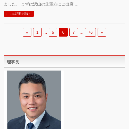
ました。 まずは沢山の先輩方にご出席 …
この記事を読む
«
1
…
5
6
7
…
76
»
理事長